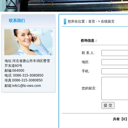
联系我们
您所在位置：
首页
- > 在线留言
咨询信息：
联 系 人:
地址:河北省唐山市丰润区曹雪
地区:
芹东道60号
邮编:064000
手机:
电话:
0086-315-3080850
传真:0086-315-3080850
邮箱:
info1@ts-ows.com
您的留言:
共有【0