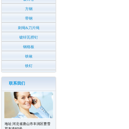
方钢
带钢
刺绳&刀片绳
镀锌瓦楞钉
钢格板
铁锹
铁钉
联系我们
地址:河北省唐山市丰润区曹雪
芹东道60号