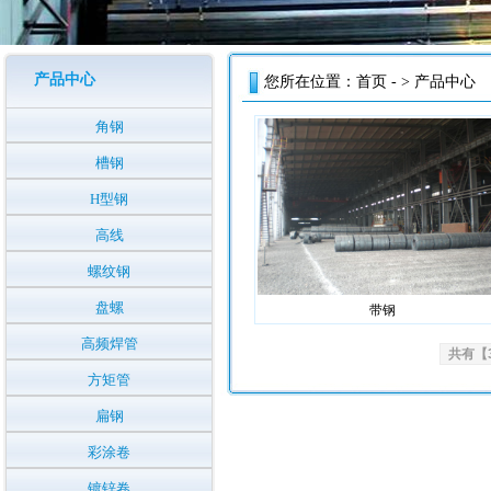
产品中心
您所在位置：
首页
- > 产品中心
角钢
槽钢
H型钢
高线
螺纹钢
盘螺
带钢
高频焊管
共有【
方矩管
扁钢
彩涂卷
镀锌卷