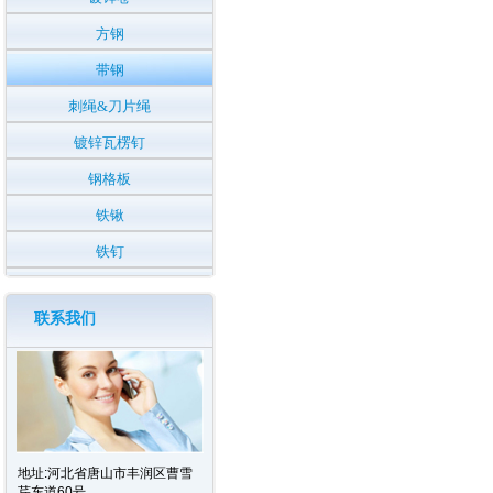
方钢
带钢
刺绳&刀片绳
镀锌瓦楞钉
钢格板
铁锹
铁钉
联系我们
地址:河北省唐山市丰润区曹雪
芹东道60号